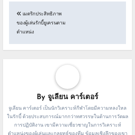
กำหนดการประเมินเหล่านี้ให้เร็วที่สุดหลังจากการ
แข่งขันนัดสุดท้าย โดยควรอยู่ภายในหนึ่งสัปดาห์ ช่วง
เวลานี้ช่วยให้ข้อมูลเชิงลึกยังสดใหม่และสามารถช่วย
ในการวางแผนการฝึกซ้อมในช่วงนอกฤดูกาลและ
กลยุทธ์การสรรหาผู้เล่นได้อย่างมีประสิทธิภาพ มุ่งเน้น
ไปที่ทั้งความสำเร็จและพื้นที่สำหรับการเติบโตเพื่อ
สร้างการประเมินที่สมดุล
Post
เมตริกประสิทธิภาพ
navigation
ของผู้เล่นรักบี้ยูเครนตาม