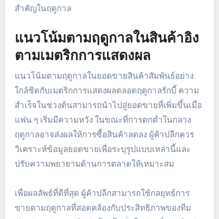
สำคัญในฤดูกาล
แนวโน้มตามฤดูกาลในสินค้าอิง
ตามเมตริกการแสดงผล
แนวโน้มตามฤดูกาลในยอดขายสินค้าสัมพันธ์อย่าง
ใกล้ชิดกับเมตริกการแสดงผลตลอดฤดูกาลรักบี้ ความ
สำเร็จในช่วงต้นสามารถนำไปสู่ยอดขายที่เพิ่มขึ้นเมื่อ
แฟน ๆ เริ่มมีความหวัง ในขณะที่การตกต่ำในกลาง
ฤดูกาลอาจส่งผลให้การซื้อสินค้าลดลง ผู้ค้าปลีกควร
วิเคราะห์ข้อมูลยอดขายเพื่อระบุรูปแบบเหล่านี้และ
ปรับความพยายามด้านการตลาดให้เหมาะสม
เพื่อผลลัพธ์ที่ดีที่สุด ผู้ค้าปลีกสามารถใช้กลยุทธ์การ
ขายตามฤดูกาลที่สอดคล้องกับประสิทธิภาพของทีม