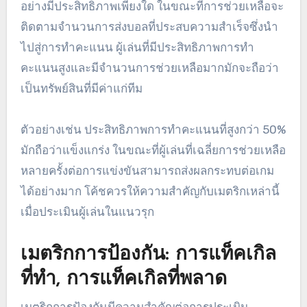
อย่างมีประสิทธิภาพเพียงใด ในขณะที่การช่วยเหลือจะ
ติดตามจำนวนการส่งบอลที่ประสบความสำเร็จซึ่งนำ
ไปสู่การทำคะแนน ผู้เล่นที่มีประสิทธิภาพการทำ
คะแนนสูงและมีจำนวนการช่วยเหลือมากมักจะถือว่า
เป็นทรัพย์สินที่มีค่าแก่ทีม
ตัวอย่างเช่น ประสิทธิภาพการทำคะแนนที่สูงกว่า 50%
มักถือว่าแข็งแกร่ง ในขณะที่ผู้เล่นที่เฉลี่ยการช่วยเหลือ
หลายครั้งต่อการแข่งขันสามารถส่งผลกระทบต่อเกม
ได้อย่างมาก โค้ชควรให้ความสำคัญกับเมตริกเหล่านี้
เมื่อประเมินผู้เล่นในแนวรุก
เมตริกการป้องกัน: การแท็คเกิล
ที่ทำ, การแท็คเกิลที่พลาด
เมตริกการป้องกันมีความสำคัญต่อการประเมิน