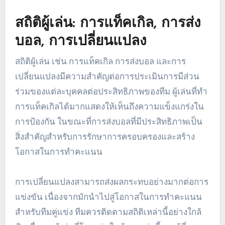
สถิติผู้เล่น: การแท็คเกิล, การส่ง
บอล, การเปลี่ยนแปลง
สถิติผู้เล่น เช่น การแท็คเกิล การส่งบอล และการ
เปลี่ยนแปลงมีความสำคัญต่อการประเมินการมีส่วน
ร่วมของแต่ละบุคคลต่อประสิทธิภาพของทีม ผู้เล่นที่ทำ
การแท็คเกิลได้มากแสดงให้เห็นถึงความแข็งแกร่งใน
การป้องกัน ในขณะที่การส่งบอลที่มีประสิทธิภาพเป็น
สิ่งสำคัญสำหรับการรักษาการครอบครองและสร้าง
โอกาสในการทำคะแนน
การเปลี่ยนแปลงสามารถส่งผลกระทบอย่างมากต่อการ
แข่งขัน เนื่องจากมักนำไปสู่โอกาสในการทำคะแนน
สำหรับทีมคู่แข่ง ทีมควรติดตามสถิติเหล่านี้อย่างใกล้