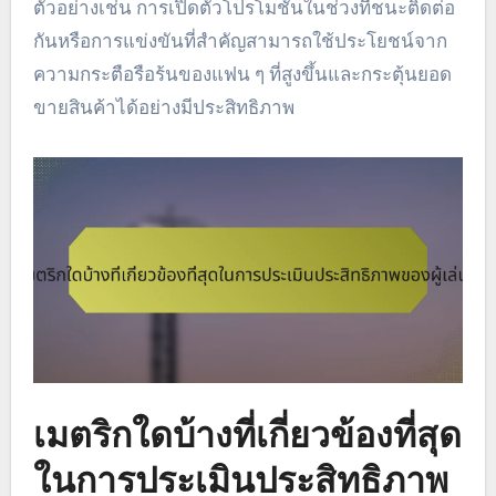
ตัวอย่างเช่น การเปิดตัวโปรโมชั่นในช่วงที่ชนะติดต่อ
กันหรือการแข่งขันที่สำคัญสามารถใช้ประโยชน์จาก
ความกระตือรือร้นของแฟน ๆ ที่สูงขึ้นและกระตุ้นยอด
ขายสินค้าได้อย่างมีประสิทธิภาพ
เมตริกใดบ้างที่เกี่ยวข้องที่สุด
ในการประเมินประสิทธิภาพ