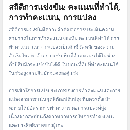
สถิติการแข่งขัน: คะแนนที่ทำได้,
การทำคะแนน, การแปลง
สถิติการแข่งขันมีความสำคัญต่อการประเมินความ
สามารถในการทำคะแนนของทีม คะแนนที่ทำได้ การ
ทำคะแนน และการแปลงเป็นตัวชี้วัดหลักของความ
สำเร็จในเกม ตัวอย่างเช่น ทีมที่ทำคะแนนได้ในช่วง
ต่ำยี่สิบมักจะแข่งขันได้ดี ในขณะที่ทีมที่ทำคะแนนได้
ในช่วงสูงสามสิบมักจะครองคู่แข่ง
การเข้าใจการแบ่งประเภทของการทำคะแนนและการ
แปลงสามารถเน้นจุดที่ต้องปรับปรุง ทีมควรตั้งเป้า
หมายให้มีอัตราการทำคะแนนต่อการแปลงที่สูง
เนื่องจากสะท้อนถึงความสามารถในการทำคะแนน
และประสิทธิภาพของผู้เตะ