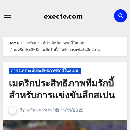
Skip
to
execte.com
content
Home
การวิเคราะห์ประสิทธิภาพรักบี้ในสเปน
เมตริกประสิทธิภาพทีมรักบี้สำหรับการแข่งขันลีกสเปน
การวิเคราะห์ประสิทธิภาพรักบี้ในสเปน
เมตริกประสิทธิภาพทีมรักบี้
สำหรับการแข่งขันลีกสเปน
By
จูเลียน คาร์เตอร์
11/11/2025