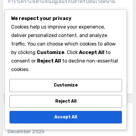
การวิเคราะห์ตำแหน่งผู้เล่นรักบี้สำหรับทีมเวียดนาม
การวิเคราะห์ตำแหน่งผู้เล่นรักบี้สำหรับลีกเยาวชนใน
We respect your privacy
สหรัฐอเมริกา
Cookies help us improve your experience,
deliver personalized content, and analyze
การวิเคราะห์ตำแหน่งผู้เล่นรักบี้เช็กเพื่อกลยุทธ์ทีมที่ดียิ่ง
traffic. You can choose which cookies to allow
ขึ้น
by clicking
Customize
. Click
Accept All
to
consent or
Reject All
to decline non-essential
รายการตรวจสอบที่ครอบคลุมสำหรับการวิเคราะห์
cookies.
ประสิทธิภาพรักบี้ในสเปน
Customize
การวิเคราะห์ตำแหน่งผู้เล่นรักบี้สำหรับทีมเยาวชนในกรีซ
Reject All
คลังข้อมูล
Accept All
December 2025