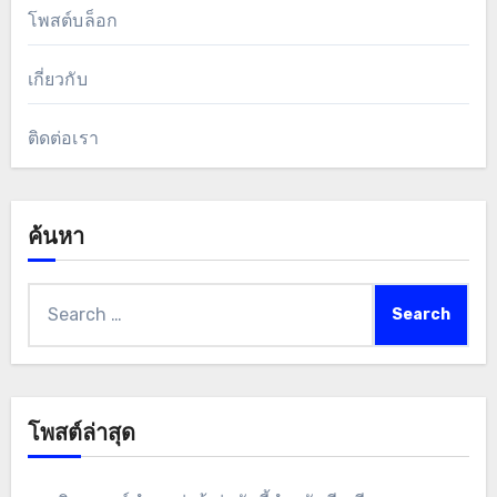
โพสต์บล็อก
เกี่ยวกับ
ติดต่อเรา
ค้นหา
Search
for:
โพสต์ล่าสุด