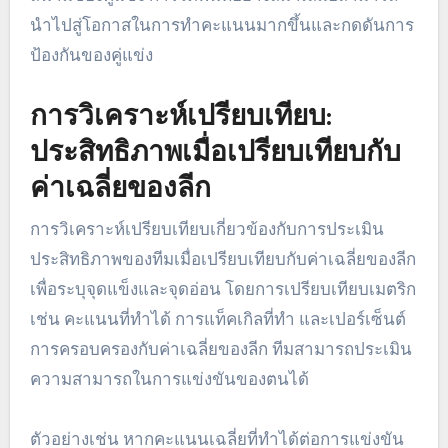
นำไปสู่โอกาสในการทำคะแนนมากขึ้นและกดดันการ
ป้องกันของคู่แข่ง
การวิเคราะห์เปรียบเทียบ:
ประสิทธิภาพเมื่อเปรียบเทียบกับ
ค่าเฉลี่ยของลีก
การวิเคราะห์เปรียบเทียบเกี่ยวข้องกับการประเมิน
ประสิทธิภาพของทีมเมื่อเปรียบเทียบกับค่าเฉลี่ยของลีก
เพื่อระบุจุดแข็งและจุดอ่อน โดยการเปรียบเทียบเมตริก
เช่น คะแนนที่ทำได้ การแท็คเกิลที่ทำ และเปอร์เซ็นต์
การครอบครองกับค่าเฉลี่ยของลีก ทีมสามารถประเมิน
ความสามารถในการแข่งขันของตนได้
ตัวอย่างเช่น หากคะแนนเฉลี่ยที่ทำได้ต่อการแข่งขัน