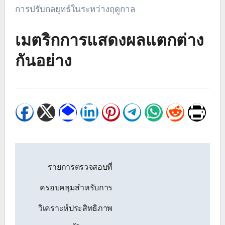
การปรับกลยุทธ์ในระหว่างฤดูกาล
เมตริกการแสดงผลแตกต่าง
กันอย่าง
Post
รายการตรวจสอบที่
navigation
ครอบคลุมสำหรับการ
วิเคราะห์ประสิทธิภาพ