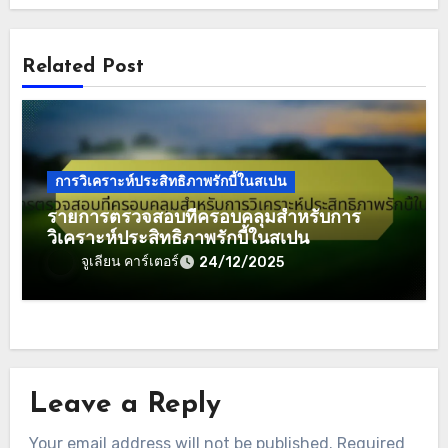
Related Post
การวิเคราะห์ประสิทธิภาพรักบี้ในสเปน
รายการตรวจสอบที่ครอบคลุมสำหรับการ
วิเคราะห์ประสิทธิภาพรักบี้ในสเปน
จูเลียน คาร์เตอร์
24/12/2025
Leave a Reply
Your email address will not be published.
Required