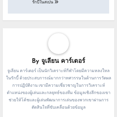
รักบี้ในสเปน
By
จูเลียน คาร์เตอร์
จูเลียน คาร์เตอร์ เป็นนักวิเคราะห์กีฬาโดยมีความหลงใหล
ในรักบี้ ด้วยประสบการณ์มากกว่าทศวรรษในด้านการวัดผล
การปฏิบัติงาน เขามีความเชี่ยวชาญในการวิเคราะห์
ตำแหน่งของผู้เล่นและกลยุทธ์ของทีม ข้อมูลเชิงลึกของเขา
ช่วยให้โค้ชและผู้เล่นพัฒนาการเล่นของพวกเขาผ่านการ
ตัดสินใจที่ขับเคลื่อนด้วยข้อมูล